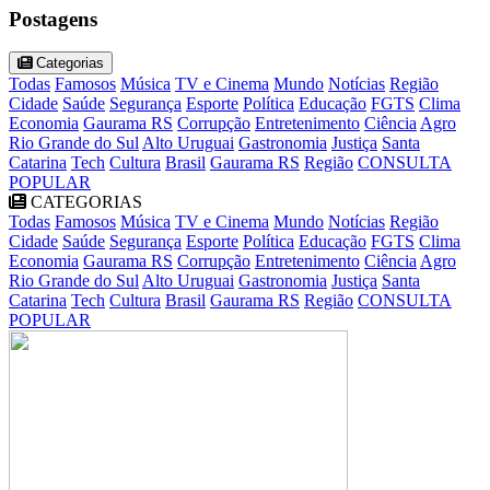
Postagens
Categorias
Todas
Famosos
Música
TV e Cinema
Mundo
Notícias
Região
Cidade
Saúde
Segurança
Esporte
Política
Educação
FGTS
Clima
Economia
Gaurama RS
Corrupção
Entretenimento
Ciência
Agro
Rio Grande do Sul
Alto Uruguai
Gastronomia
Justiça
Santa
Catarina
Tech
Cultura
Brasil
Gaurama RS
Região
CONSULTA
POPULAR
CATEGORIAS
Todas
Famosos
Música
TV e Cinema
Mundo
Notícias
Região
Cidade
Saúde
Segurança
Esporte
Política
Educação
FGTS
Clima
Economia
Gaurama RS
Corrupção
Entretenimento
Ciência
Agro
Rio Grande do Sul
Alto Uruguai
Gastronomia
Justiça
Santa
Catarina
Tech
Cultura
Brasil
Gaurama RS
Região
CONSULTA
POPULAR