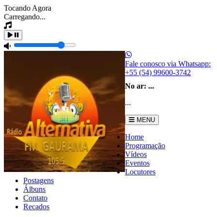
Tocando Agora
Carregando...
Fale conosco via Whatsapp:
+55 (54) 99600-3742
No ar:
...
...
MENU
Home
Programação
Vídeos
Eventos
Locutores
Postagens
Álbuns
Contato
Recados