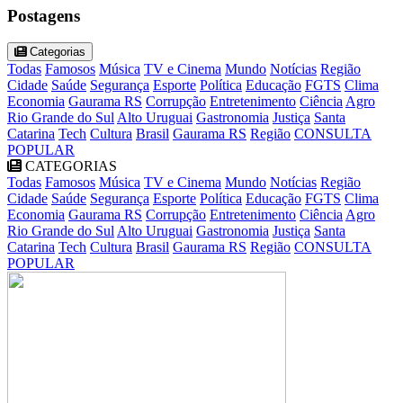
Postagens
Categorias
Todas
Famosos
Música
TV e Cinema
Mundo
Notícias
Região
Cidade
Saúde
Segurança
Esporte
Política
Educação
FGTS
Clima
Economia
Gaurama RS
Corrupção
Entretenimento
Ciência
Agro
Rio Grande do Sul
Alto Uruguai
Gastronomia
Justiça
Santa
Catarina
Tech
Cultura
Brasil
Gaurama RS
Região
CONSULTA
POPULAR
CATEGORIAS
Todas
Famosos
Música
TV e Cinema
Mundo
Notícias
Região
Cidade
Saúde
Segurança
Esporte
Política
Educação
FGTS
Clima
Economia
Gaurama RS
Corrupção
Entretenimento
Ciência
Agro
Rio Grande do Sul
Alto Uruguai
Gastronomia
Justiça
Santa
Catarina
Tech
Cultura
Brasil
Gaurama RS
Região
CONSULTA
POPULAR