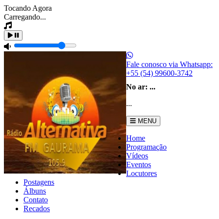
Tocando Agora
Carregando...
Fale conosco via Whatsapp:
+55 (54) 99600-3742
No ar:
...
...
MENU
Home
Programação
Vídeos
Eventos
Locutores
Postagens
Álbuns
Contato
Recados