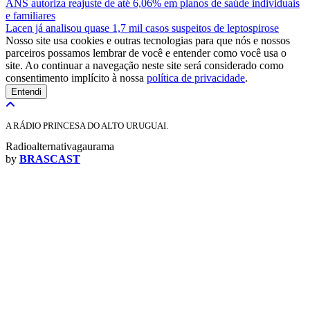
ANS autoriza reajuste de até 6,06% em planos de saúde individuais
e familiares
Lacen já analisou quase 1,7 mil casos suspeitos de leptospirose
Nosso site usa cookies e outras tecnologias para que nós e nossos
parceiros possamos lembrar de você e entender como você usa o
site. Ao continuar a navegação neste site será considerado como
consentimento implícito à nossa
política de privacidade
.
Entendi
A RÁDIO PRINCESA DO ALTO URUGUAI.
Radioalternativagaurama
by
BRASCAST