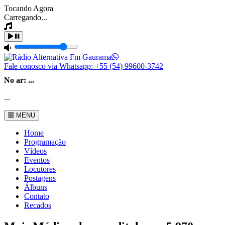
Tocando Agora
Carregando...
Fale conosco via Whatsapp:
+55 (54) 99600-3742
No ar:
...
...
MENU
Home
Programação
Vídeos
Eventos
Locutores
Postagens
Álbuns
Contato
Recados