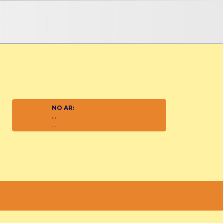
NO AR:
...
...