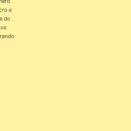
úmero
cro e
e do
 os
izando