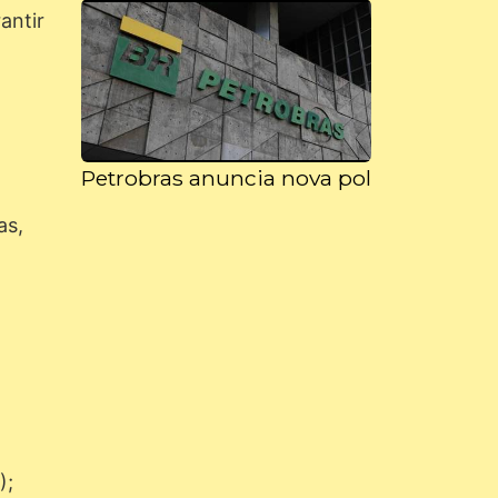
antir
Petrobras anuncia nova política de pre
as,
);