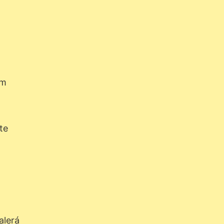
em
te
alerá