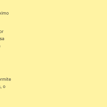
áximo
or
ssa
á
rmite
, o