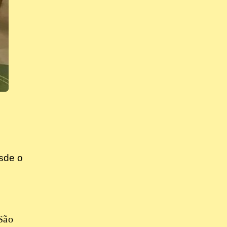
esde o
 São