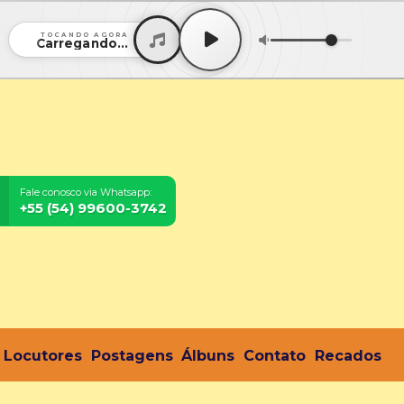
TOCANDO AGORA
Carregando...
Fale conosco via Whatsapp:
+55 (54) 99600-3742
Locutores
Postagens
Álbuns
Contato
Recados