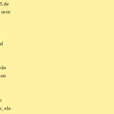
25 de
 teve
o
al
eão
son
o
, ele