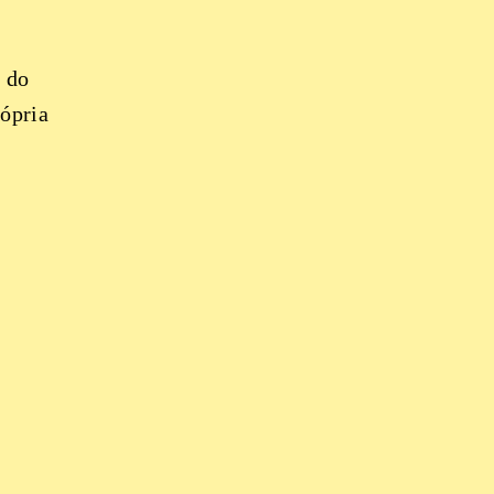
1 do
rópria