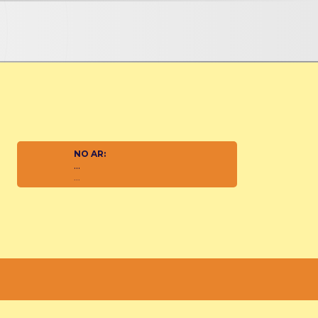
NO AR:
...
...