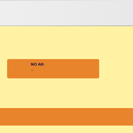
NO AR:
...
...