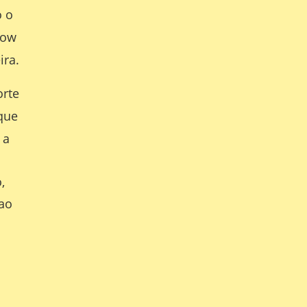
 o
how
ira.
orte
 que
 a
,
 ao