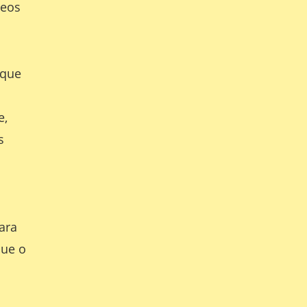
deos
 que
e,
s
ara
Que o