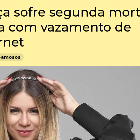
ça sofre segunda mor
nta com vazamento de
rnet
Famosos