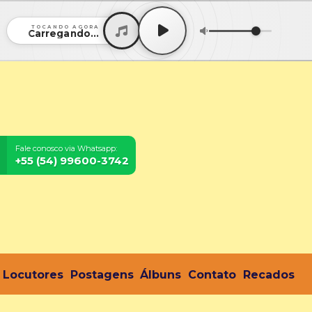
TOCANDO AGORA
Carregando...
Fale conosco via Whatsapp:
+55 (54) 99600-3742
Locutores
Postagens
Álbuns
Contato
Recados